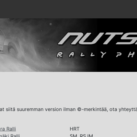
luat siitä suuremman version ilman ©-merkintää, ota yhteyt
a Ralli
HRT
äki Ralli
SM, RSJM