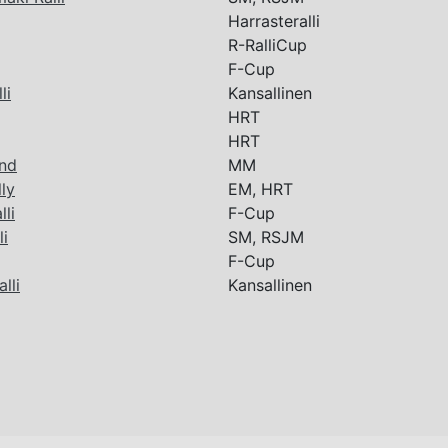
Harrasteralli
R-RalliCup
F-Cup
li
Kansallinen
HRT
HRT
and
MM
lly
EM, HRT
li
F-Cup
li
SM, RSJM
F-Cup
lli
Kansallinen