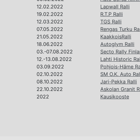
12.02.2022
Lapwall Ralli
19.02.2022
R.T.P Ralli
12.03.2022
TGS Ralli
07.05.2022
Rengas Turku Ral
21.05.2022
KaakkoisRalli
18.06.2022
Autoglym Ralli
03.-07.08.2022
Secto Rally Finl
12.-13.08.2022
Lahti Historic Ra
03.09.2022
Pohjois-Häme Ral
02.10.2022
SM O.K. Auto Ral
08.10.2022
Jari-Pekka Ralli
22.10.2022
Askolan Granit Ra
2022
Kausikooste