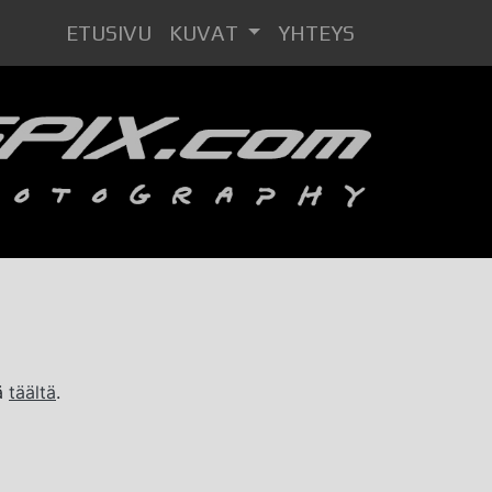
ETUSIVU
(current)
KUVAT
YHTEYS
tä
täältä
.